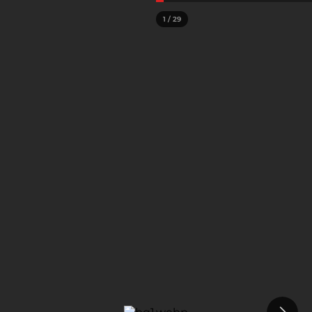
1
/
29