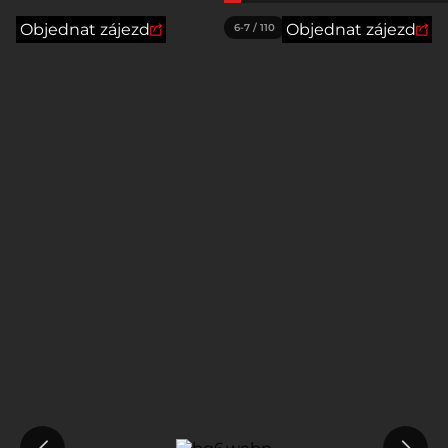
Objednat zájezd
Objednat zájezd
6
-7
/
110